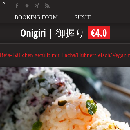
BOOKING FORM
SUSHI
Onigiri | 御握り
€4.0
. Reis-Bällchen gefüllt mit Lachs/Hühnerfleisch/Vegan