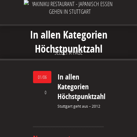
In allen Kategorien
Höchstpunktzahl
SELECT A PAGE
In allen
01/06
Kategorien
0
Höchstpunktzahl
Stuttgart geht aus – 2012