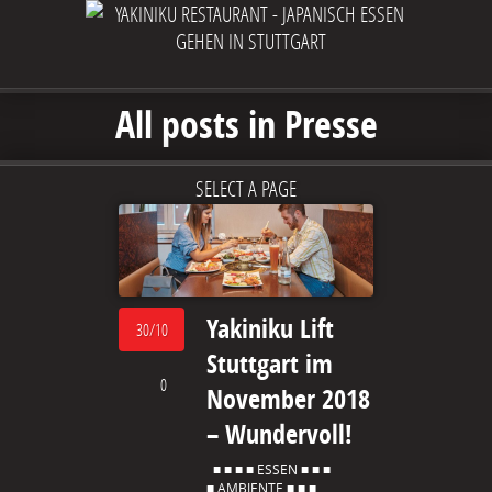
All posts in Presse
SELECT A PAGE
Yakiniku Lift
30/10
Stuttgart im
0
November 2018
– Wundervoll!
■ ■ ■ ■ ESSEN ■ ■ ■
■ AMBIENTE ■ ■ ■