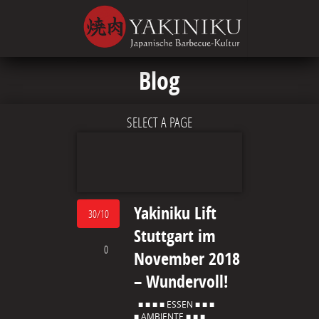
Blog
SELECT A PAGE
Yakiniku Lift
30/10
Stuttgart im
0
November 2018
– Wundervoll!
■ ■ ■ ■ ESSEN ■ ■ ■
■ AMBIENTE ■ ■ ■