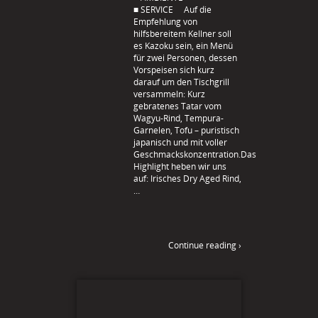
■ SERVICE Auf die
Empfehlung von
hilfsbereitem Kellner soll
es Kazoku sein, ein Menü
für zwei Personen, dessen
Vorspeisen sich kurz
darauf um den Tischgrill
versammeln: Kurz
gebratenes Tatar vom
Wagyu-Rind, Tempura-
Garnelen, Tofu – puristisch
japanisch und mit voller
Geschmackskonzentration.Das
Highlight heben wir uns
auf: Irisches Dry Aged Rind,
…
Continue reading ›